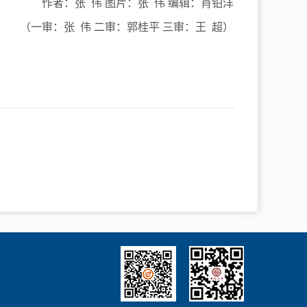
作者：张 伟
图片：张 伟
编辑：肖铂洋
（一审：张 伟
二审：郭桂平
三审：王 超）