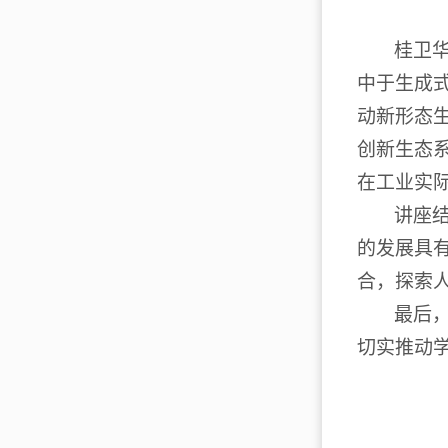
桂卫
中于生成
动新形态
创新生态
在工业实
讲座
的发展具
合，探索
最后
切实推动