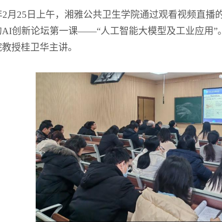
年
2
月
25
日上午，湘雅公共卫生学院通过观看视频直播
的
AI
创新论坛第一课
——“
人工智能大模型及工业应用
”
院教授桂卫华主讲。