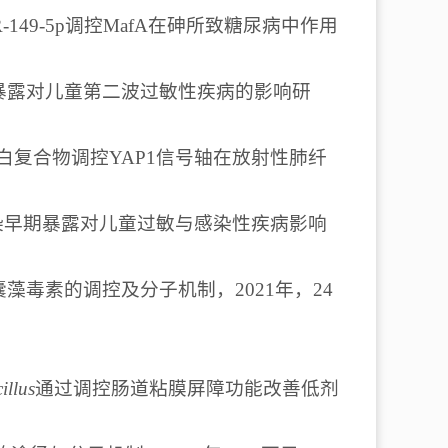
R-149-5p调控MafA在砷所致糖尿病中作用
暴露对儿童第二波过敏性疾病的影响研
TS1蛋白复合物调控YAP1信号轴在放射性肺纤
污染早期暴露对儿童过敏与感染性疾病影响
藻毒素的调控及分子机制，2021年，24
illus
通过调控肠道粘膜屏障功能改善低剂