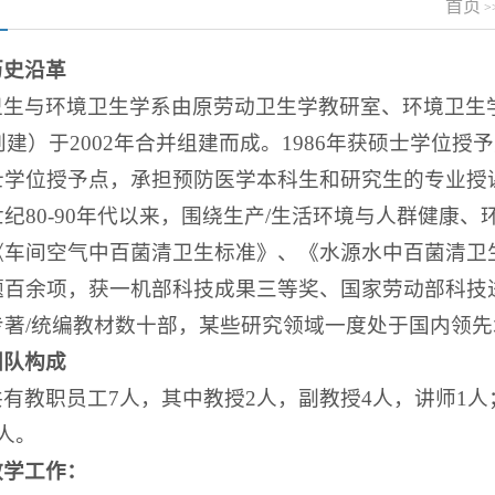
首页
>
历史沿革
卫生与环境卫生学系由原劳动卫生学教研室、环境卫生学
年创建）于2002年合并组建而成。1986年获硕士学位授
士学位授予点，承担预防医学本科生和研究生的专业授
世纪80-90年代以来，围绕生产/生活环境与人群健
《车间空气中百菌清卫生标准》、《水源水中百菌清卫生
题百余项，获一机部科技成果三等奖、国家劳动部科技
专著/统编教材数十部，某些研究领域一度处于国内领先
团队构成
有教职员工7人，其中教授2人，副教授4人，讲师1人
人。
教学工作：