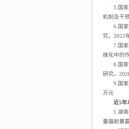
5.国
机制及干预
6.
究，2022
7.国
维化中的作
8.
研究，202
9.国
万元
近
5
年
1.
量辐射暴露