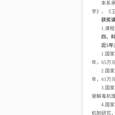
本系
学》、《卫
获奖
1.课
四、
近5
1.国
年，65万
2.国
年，61万
3.
谢解毒机理
4.国
机制研究，