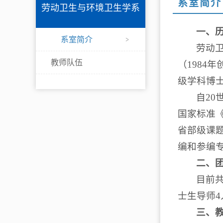
系室简介
劳动卫生与环境卫生学系
一、
系室简介
劳动
教师队伍
（1984
级学科博
自20
国家标准
省部级课
编和参编
二、
目前共
士生导师4
三、