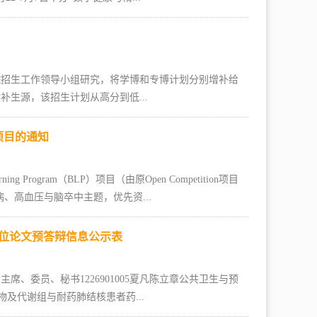
学院招生工作领导小组研究，将学博和专博计划分别增补给
生源，该招生计划从高分到低...
P）项目的通知
g Program（BLP）项目（由原Open Competition项目
、高血压与脑卒中主题，优先资...
学位论文预答辩信息公示表
、委员、秘书1226901005夏凡陈立章公共卫生与预
微生物及代谢组与耐药肺结核患者药...