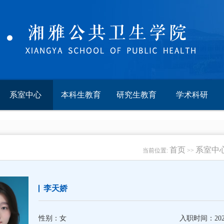
系室中心
本科生教育
研究生教育
学术科研
首页
系室中
当前位置:
>>
李天娇
性别：女
入职时间：2020