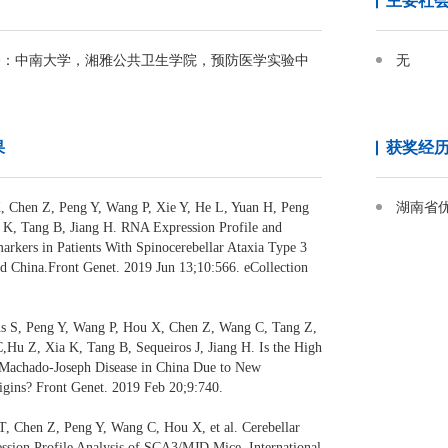
主要社
2~至今：中南大学，湘雅公共卫生学院，预防医学实验中
无
果
获奖经
, Chen Z, Peng Y, Wang P, Xie Y, He L, Yuan H, Peng
湖南省
 K, Tang B, Jiang H. RNA Expression Profile and
markers in Patients With Spinocerebellar Ataxia Type 3
 China.Front Genet. 2019 Jun 13;10:566. eCollection
ns S, Peng Y, Wang P, Hou X, Chen Z, Wang C, Tang Z,
,Hu Z, Xia K, Tang B, Sequeiros J, Jiang H. Is the High
Machado-Joseph Disease in China Due to New
igins? Front Genet. 2019 Feb 20;9:740.
T, Chen Z, Peng Y, Wang C, Hou X, et al. Cerebellar
sion Profile Analysis of SCA3/MJD Mice. International