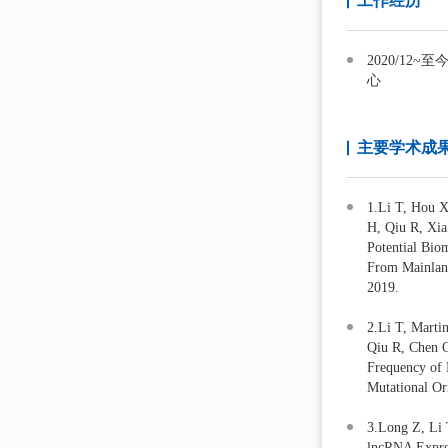
工作经历
2020/1
心
主要学术成
1.Li T, Hou X
H, Qiu R, Xia
Potential Bio
From Mainland
2019.
2.Li T, Marti
Qiu R, Chen C
Frequency of 
Mutational Or
3.Long Z, Li 
lncRNA Expres