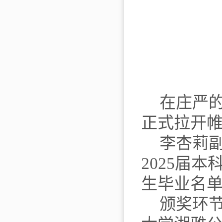
在庄严
正式拉开
李杏莉
2025
届
本
生毕业
名
颁奖环