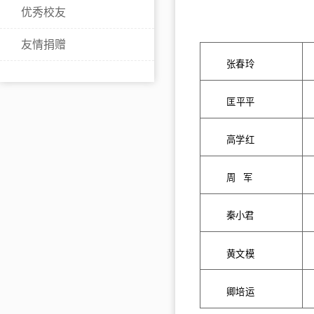
优秀校友
友情捐赠
张春玲
匡平平
高学红
周
军
秦小君
黄文模
卿培运