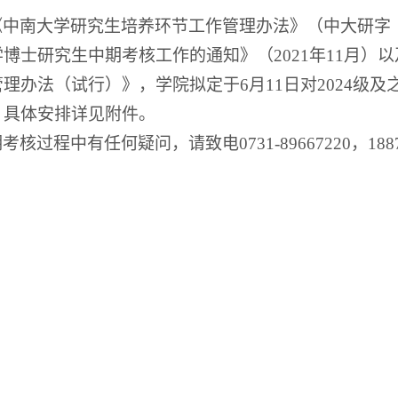
《中南大学研究生培养环节工作管理办法》（中大研字
学博士研究生中期考核工作的通知》（
2021
年
11
月）以
管理办法（试行）》，学院拟定于
6
月
11
日对
202
4
级及
。具体安排详见附件。
期考核过程中有任何疑问，请致电
0731-89667220
，
188