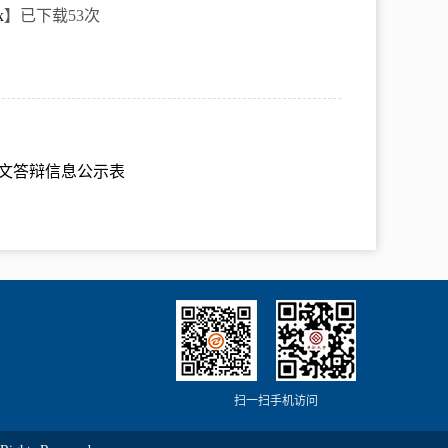
x
】已下载
53
次
论文答辩信息公示表
扫一扫手机访问