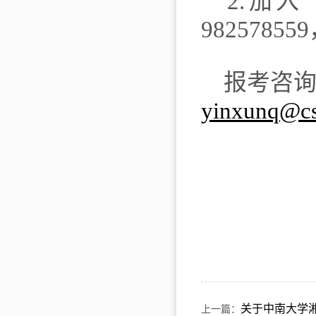
2.
加入
“
982578559
报考
咨
yinxunq@cs
关于中南大学湘
上一篇：