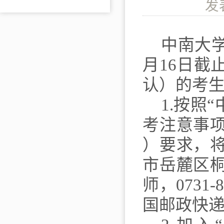
发
中南大
月
16
日截
认）的考
1.
按照
“
考注意事
）
要求，
市岳麓区
师，
0731-
国邮政快