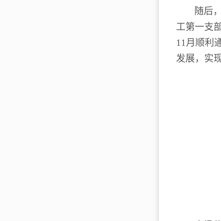
随后
工第一支
11
月顺利
发展，实