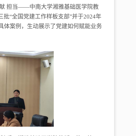
献
担当
——
中南大学湘雅基础医学院教
三批
“
全国党建工作样板支部
”
并于
2024
年
具体案例，生动展示了党建如何赋能业务
。