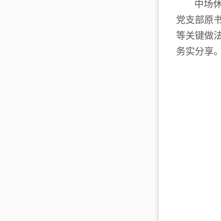
中场
党支部原
等关键做
务实分享