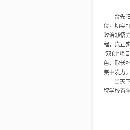
雷先
位，切实
政治领悟
程，真正
“
双创
”
项
色、取长
集中发力
当天
解学校百