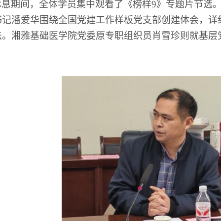
休息期间，全体学员集中观看了《榜样
9
》专题片节选
书记潘爱华围绕全国党建工作样板党支部创建体会，详
法。湘雅基础医学院党委原专职组织员肖雪珍则就基层
。