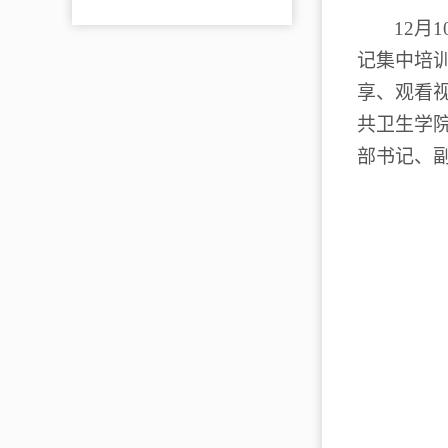
12
月
1
记集中培
享、观看
共卫生学
部书记、