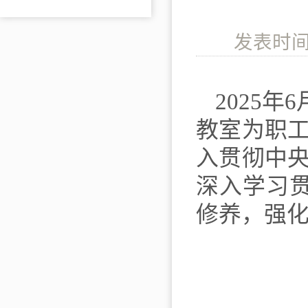
发表时间
2025
年
6
教室
为
职
入贯彻中
深入学习
修养
，
强