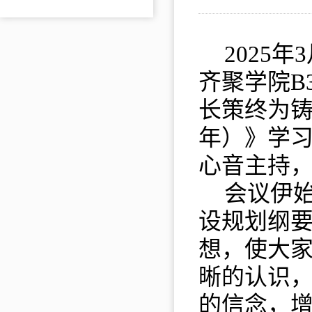
2025
年
3
齐聚学院
B
长策终为
年）》学
心音主持
会议伊
设规划纲
想，使大
晰的认识
的信念，