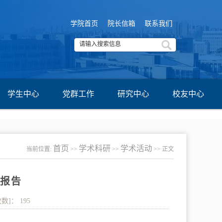
学院首页
院长信箱
联系我们
学生中心
党群工作
研究中心
校友中心
首页
学术科研
学术活动
当前位置:
>>
>>
>> 正文
报告
次数]：
195