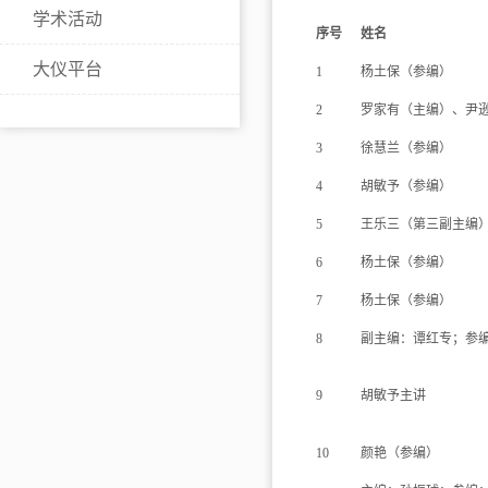
学术活动
序号
姓名
大仪平台
1
杨土保（参编）
2
罗家有（主编）、尹
3
徐慧兰（参编）
4
胡敏予（参编）
5
王乐三（第三副主编
6
杨土保（参编）
7
杨土保（参编）
8
副主编：谭红专；参
9
胡敏予主讲
10
颜艳（参编）