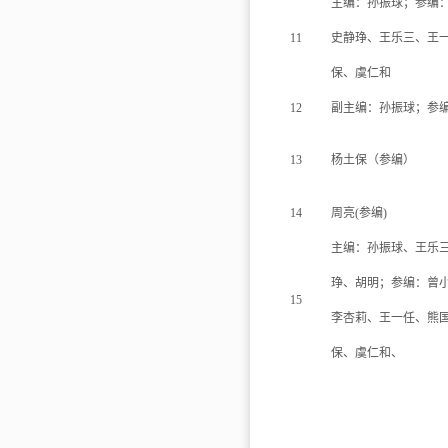
主编：孙振球；参编
11
史静琤、王乐三、王
保、虞仁和
12
副主编：孙振球；参
13
杨土保（参编）
14
周亮
(
参编
)
主编：孙振球、王乐
琤、胡明；参编：曾
15
李杏莉、王一任、熊
保、虞仁和、