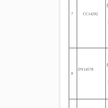
7
CC14292
DY14578
8