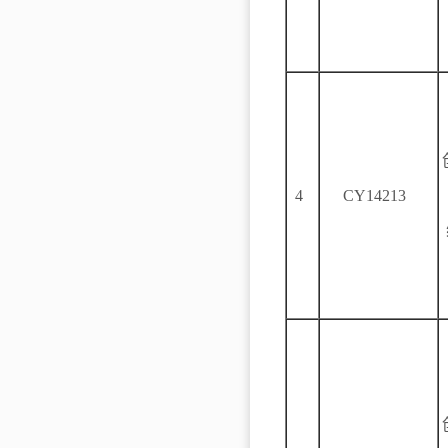
4
CY14213