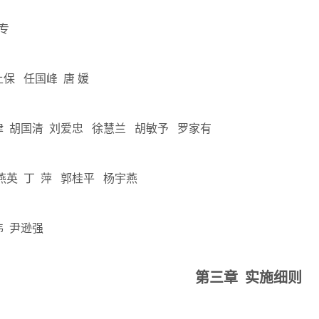
专
保 任国峰 唐 媛
律 胡国清 刘爱忠 徐慧兰 胡敏予 罗家有
英 丁 萍 郭桂平 杨宇燕
伟 尹逊强
第三章 实施细则