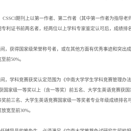
、EI、CSSCI期刊上以第一作者、第二作者（其中第一作者为指
明专利证书前两名者，经两位以上学科专家鉴定认可后，成绩排名
习期间，获得国家级荣誉称号者，或在其他方面有优秀事迹和突出
至前50%。
习期间，学科竞赛获奖认定范围为《中南大学学生学科竞赛管理办法
除获国家级一等奖以上（含一等奖）前五名、大学生英语竞赛获国
等奖前三名、大学生英语竞赛国家级一等奖者专业年级成绩排名可
放宽至前30%。
校担任辅导员的推免生，必须满足《中南大学推荐免试研究生留校