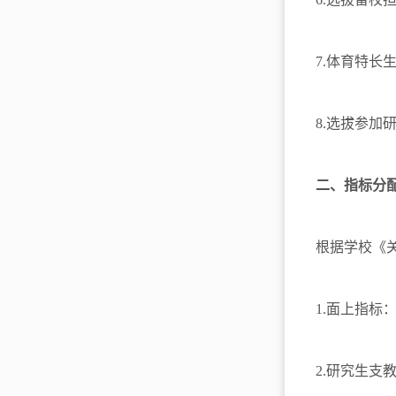
7.体育特
8.选拔参
二、指标分
根据学校《
1.面上指
2.研究生支