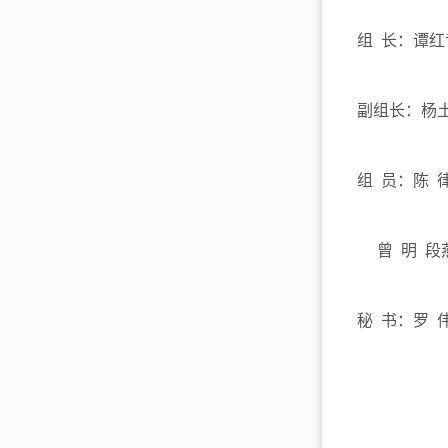
组 长：谭红
副组长：杨土
组 员：陈 
曾 明 段燕
秘 书：罗 