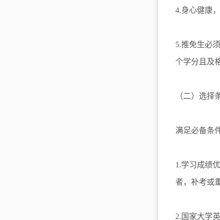
4.身心健康
5.推免生
个学分且及
（二）选择
满足必备条
1.学习成
者，补考或
2.国家大学