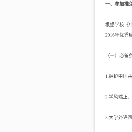
一、参加推
根据学校《中
2016年
（一）必备
1.拥护中
2.学风端
3.大学外语