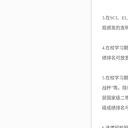
3.在SCI
局颁发的发
4.在校学
绩排名可放宽
5.在校学
战杯”等。
获国家级二
级成绩排名可
6.选拔留