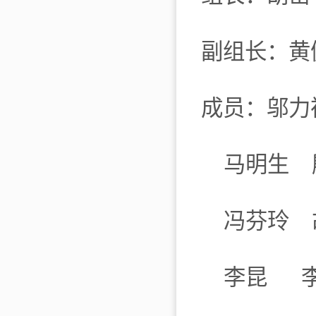
副组长：黄
成员：邬力
马明生 殷
冯芬玲 胡
李昆 李善