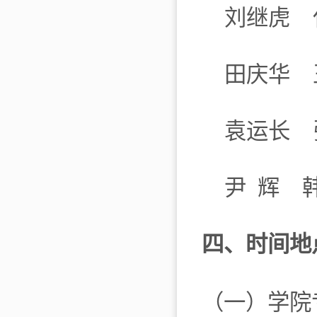
刘继虎 任
田庆华 王
袁运长 张
尹 辉 韩
四、时间地
（一）学院